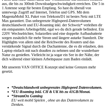
aus, die bis zu 300mb Downloadgeschwindigkeit erreichen. Die 5 in
1 Antenne sorgt für besten Empfang. So hast du überall von
unterwegs Zugriff auf Internet, Telefon und GPS. Mit dem
MagentaMobil XL Paket von Telekom/D1 ist bestes Netz mit LTE
Max garantiert. Das unbegrenzte Highspeed-Datenvolumen
deutschlandweit und EU-Roaming inkl. der Schweiz* verleihen dir
ein entspanntes Arbeitsgefühl, egal wo du dich gerade befindest. Ein
220V Wechselrichter, Solarzellen und eine doppelte Aufbaubatterie
sorgen zusätzlich für mehr Strom und längere autarke Standzeit. Die
Highlights von allem sind die Reichweite des Routers und das
verstärkende Signal durch die Dachantenne, die es dir erlauben, den
Laptop einfach mit nach draußen zu nehmen und die wunderbare
Natur zu genießen. Vielleicht ist ja sogar ein See in der Nähe, der
dich während einer kleinen Arbeitspause zum Baden einlädt.
Mit unserem VAN OFFICE Konzept sind keine Grenzen mehr
gesetzt.
*Deutschlandweit unbegrenztes Highspeed Datenvolumen.
*EU-Roaming inkl. CH & UK bis zu 41GB/Monat.
*StreamOn Gaming
EU weit mobil Spielen , ohne an das Datenvolumen zu
Denken.