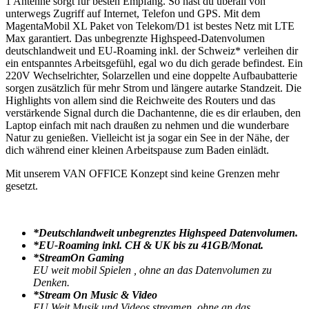
1 Antenne sorgt für besten Empfang. So hast du überall von
unterwegs Zugriff auf Internet, Telefon und GPS. Mit dem
MagentaMobil XL Paket von Telekom/D1 ist bestes Netz mit LTE
Max garantiert. Das unbegrenzte Highspeed-Datenvolumen
deutschlandweit und EU-Roaming inkl. der Schweiz* verleihen dir
ein entspanntes Arbeitsgefühl, egal wo du dich gerade befindest. Ein
220V Wechselrichter, Solarzellen und eine doppelte Aufbaubatterie
sorgen zusätzlich für mehr Strom und längere autarke Standzeit. Die
Highlights von allem sind die Reichweite des Routers und das
verstärkende Signal durch die Dachantenne, die es dir erlauben, den
Laptop einfach mit nach draußen zu nehmen und die wunderbare
Natur zu genießen. Vielleicht ist ja sogar ein See in der Nähe, der
dich während einer kleinen Arbeitspause zum Baden einlädt.
Mit unserem VAN OFFICE Konzept sind keine Grenzen mehr
gesetzt.
*Deutschlandweit unbegrenztes Highspeed Datenvolumen.
*EU-Roaming inkl. CH & UK bis zu 41GB/Monat.
*StreamOn Gaming
EU weit mobil Spielen , ohne an das Datenvolumen zu
Denken.
*Stream On Music & Video
EU Weit Musik und Videos streamen, ohne an das