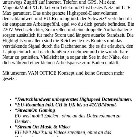
unterwegs Zugriff auf Internet, Telefon und GPS. Mit dem
MagentaMobil XL Paket von Telekom/D1 ist bestes Netz mit LTE
Max garantiert. Das unbegrenzte Highspeed-Datenvolumen
deutschlandweit und EU-Roaming inkl. der Schweiz* verleihen dir
ein entspanntes Arbeitsgefühl, egal wo du dich gerade befindest. Ein
220V Wechselrichter, Solarzellen und eine doppelte Aufbaubatterie
sorgen zusätzlich für mehr Strom und längere autarke Standzeit. Die
Highlights von allem sind die Reichweite des Routers und das
verstärkende Signal durch die Dachantenne, die es dir erlauben, den
Laptop einfach mit nach draußen zu nehmen und die wunderbare
Natur zu genießen. Vielleicht ist ja sogar ein See in der Nähe, der
dich während einer kleinen Arbeitspause zum Baden einlädt.
Mit unserem VAN OFFICE Konzept sind keine Grenzen mehr
gesetzt.
*Deutschlandweit unbegrenztes Highspeed Datenvolumen.
*EU-Roaming inkl. CH & UK bis zu 41GB/Monat.
*StreamOn Gaming
EU weit mobil Spielen , ohne an das Datenvolumen zu
Denken.
*Stream On Music & Video
EU Weit Musik und Videos streamen, ohne an das