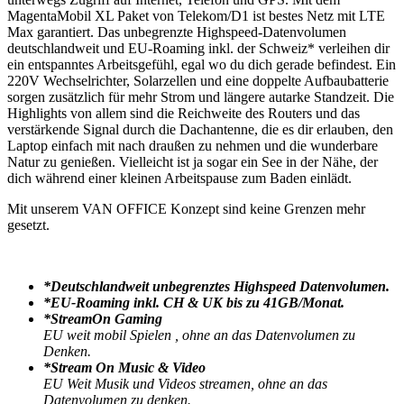
MagentaMobil XL Paket von Telekom/D1 ist bestes Netz mit LTE
Max garantiert. Das unbegrenzte Highspeed-Datenvolumen
deutschlandweit und EU-Roaming inkl. der Schweiz* verleihen dir
ein entspanntes Arbeitsgefühl, egal wo du dich gerade befindest. Ein
220V Wechselrichter, Solarzellen und eine doppelte Aufbaubatterie
sorgen zusätzlich für mehr Strom und längere autarke Standzeit. Die
Highlights von allem sind die Reichweite des Routers und das
verstärkende Signal durch die Dachantenne, die es dir erlauben, den
Laptop einfach mit nach draußen zu nehmen und die wunderbare
Natur zu genießen. Vielleicht ist ja sogar ein See in der Nähe, der
dich während einer kleinen Arbeitspause zum Baden einlädt.
Mit unserem VAN OFFICE Konzept sind keine Grenzen mehr
gesetzt.
*Deutschlandweit unbegrenztes Highspeed Datenvolumen.
*EU-Roaming inkl. CH & UK bis zu 41GB/Monat.
*StreamOn Gaming
EU weit mobil Spielen , ohne an das Datenvolumen zu
Denken.
*Stream On Music & Video
EU Weit Musik und Videos streamen, ohne an das
Datenvolumen zu denken.