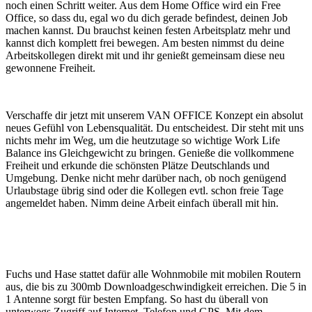
noch einen Schritt weiter. Aus dem Home Office wird ein Free
Office, so dass du, egal wo du dich gerade befindest, deinen Job
machen kannst. Du brauchst keinen festen Arbeitsplatz mehr und
kannst dich komplett frei bewegen. Am besten nimmst du deine
Arbeitskollegen direkt mit und ihr genießt gemeinsam diese neu
gewonnene Freiheit.
Verschaffe dir jetzt mit unserem VAN OFFICE Konzept ein absolut
neues Gefühl von Lebensqualität. Du entscheidest. Dir steht mit uns
nichts mehr im Weg, um die heutzutage so wichtige Work Life
Balance ins Gleichgewicht zu bringen. Genieße die vollkommene
Freiheit und erkunde die schönsten Plätze Deutschlands und
Umgebung. Denke nicht mehr darüber nach, ob noch genügend
Urlaubstage übrig sind oder die Kollegen evtl. schon freie Tage
angemeldet haben. Nimm deine Arbeit einfach überall mit hin.
Fuchs und Hase stattet dafür alle Wohnmobile mit mobilen Routern
aus, die bis zu 300mb Downloadgeschwindigkeit erreichen. Die 5 in
1 Antenne sorgt für besten Empfang. So hast du überall von
unterwegs Zugriff auf Internet, Telefon und GPS. Mit dem